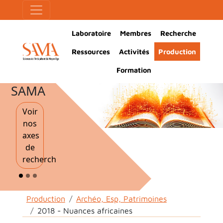
Aller au contenu principal
Panneau de gestion des cookies
Main Navigation
Laboratoire
Membres
Recherche
Ressources
Activités
Production
Formation
SAMA
Voir
nos
axes
de
recherche
Fil d'Ariane
Production
Archéo, Esp, Patrimoines
2018 - Nuances africaines