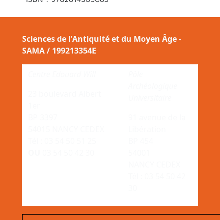
Sciences de l'Antiquité et du Moyen Âge -
SAMA / 199213354E
Centre Edouard Will
Pôle
Archéologique
23 boulevard Albert
Universitaire
1er
BP 3397
91 avenue de la
54015 NANCY CEDEX
Libération
Tél : 03 54 50 51 25
BP 454
OU
03 54 50 42 30
54001
NANCY CEDEX
Tél : 03 54 50 42
30