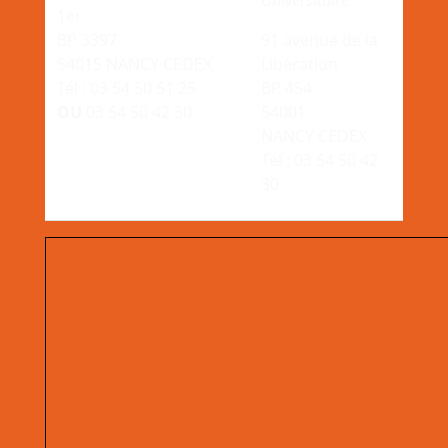
Universitaire
1er
BP 3397
91 avenue de la
54015 NANCY CEDEX
Libération
Tél : 03 54 50 51 25
BP 454
OU
03 54 50 42 30
54001
NANCY CEDEX
Tél : 03 54 50 42
30