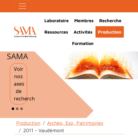
Aller au contenu principal
Panneau de gestion des cookies
Main Navigation
Laboratoire
Membres
Recherche
Ressources
Activités
Production
Formation
SAMA
Voir
nos
axes
de
recherche
Fil d'Ariane
Production
Archéo, Esp, Patrimoines
2011 - Vaudémont