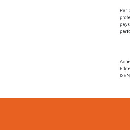
Par 
prof
pays
parfo
Anné
Edit
ISBN