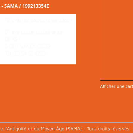
e - SAMA / 199213354E
Pôle Archéologique Universitaire
91 avenue de la Libération
BP 454
54001 NANCY CEDEX
Tél : 03 54 50 42 30
Afficher une car
e l'Antiquité et du Moyen Âge (SAMA) - Tous droits réservés