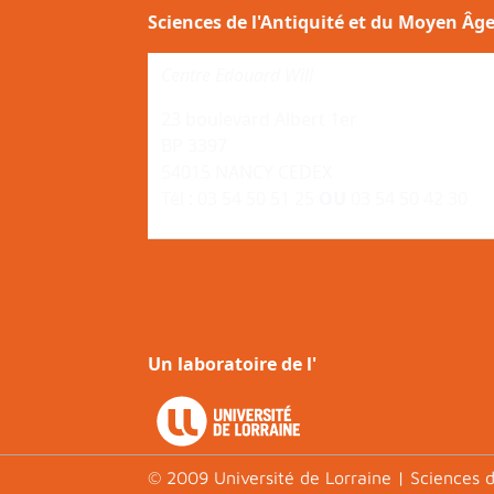
Sciences de l'Antiquité et du Moyen Âg
Centre Edouard Will
23 boulevard Albert 1er
BP 3397
54015 NANCY CEDEX
Tél : 03 54 50 51 25
OU
03 54 50 42 30
Un laboratoire de l'
© 2009 Université de Lorraine | Sciences d