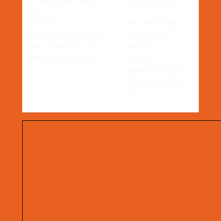
Universitaire
1er
BP 3397
91 avenue de la
54015 NANCY CEDEX
Libération
Tél : 03 54 50 51 25
BP 454
OU
03 54 50 42 30
54001
NANCY CEDEX
Tél : 03 54 50 42
30