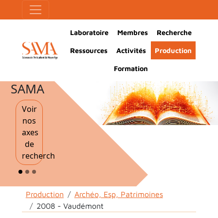
Aller au contenu principal
Panneau de gestion des cookies
Main Navigation
Laboratoire
Membres
Recherche
Ressources
Activités
Production
Formation
SAMA
Voir
nos
axes
de
recherche
Fil d'Ariane
Production
Archéo, Esp, Patrimoines
2008 - Vaudémont