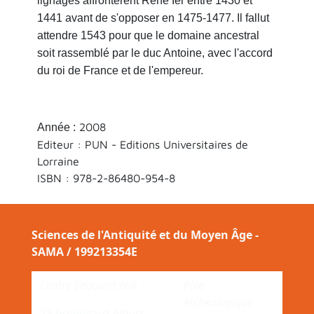
lignages affrontèrent René Ier entre 1430 et
1441 avant de s'opposer en 1475-1477. Il fallut
attendre 1543 pour que le domaine ancestral
soit rassemblé par le duc Antoine, avec l'accord
du roi de France et de l'empereur.
2008
Année :
Editeur : PUN - Editions Universitaires de
Lorraine
ISBN :
978-2-86480-954-8
Sciences de l'Antiquité et du Moyen Âge -
SAMA / 199213354E
Centre Edouard Will
Pôle
Archéologique
23 boulevard Albert