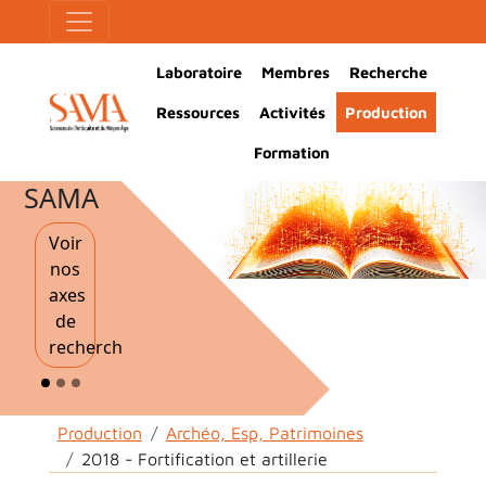
Aller au contenu principal
Panneau de gestion des cookies
Main Navigation
Laboratoire
Membres
Recherche
Ressources
Activités
Production
Formation
SAMA
Voir
nos
axes
de
recherche
Fil d'Ariane
Production
Archéo, Esp, Patrimoines
2018 - Fortification et artillerie