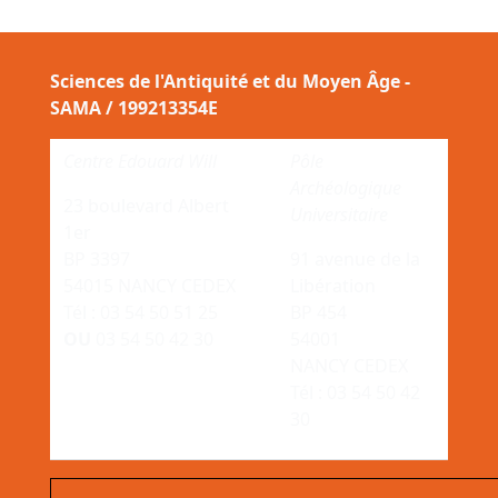
Sciences de l'Antiquité et du Moyen Âge -
SAMA / 199213354E
Centre Edouard Will
Pôle
Archéologique
23 boulevard Albert
Universitaire
1er
BP 3397
91 avenue de la
54015 NANCY CEDEX
Libération
Tél : 03 54 50 51 25
BP 454
OU
03 54 50 42 30
54001
NANCY CEDEX
Tél : 03 54 50 42
30