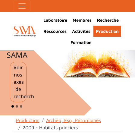
Aller au contenu principal
Panneau de gestion des cookies
Main Navigation
Laboratoire
Membres
Recherche
Ressources
Activités
Production
Formation
SAMA
Voir
nos
axes
de
recherche
Fil d'Ariane
Production
Archéo, Esp, Patrimoines
2009 - Habitats princiers