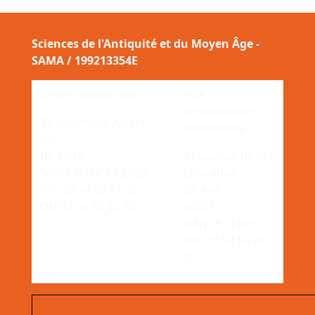
Sciences de l'Antiquité et du Moyen Âge -
SAMA / 199213354E
Centre Edouard Will
Pôle
Archéologique
23 boulevard Albert
Universitaire
1er
BP 3397
91 avenue de la
54015 NANCY CEDEX
Libération
Tél : 03 54 50 51 25
BP 454
OU
03 54 50 42 30
54001
NANCY CEDEX
Tél : 03 54 50 42
30