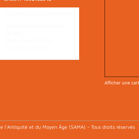
Pôle Archéologique Universitaire
91 avenue de la Libération
BP 454
54001 NANCY CEDEX
Tél : 03 54 50 42 30
Afficher une car
e l'Antiquité et du Moyen Âge (SAMA) - Tous droits réservés