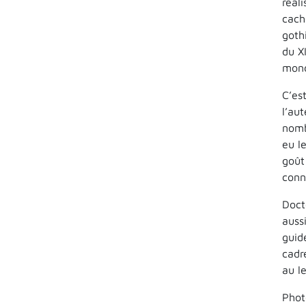
réal
cach
goth
du X
mond
C’es
l’au
nomb
eu l
goût
conn
Doct
auss
guid
cadr
au l
Phot