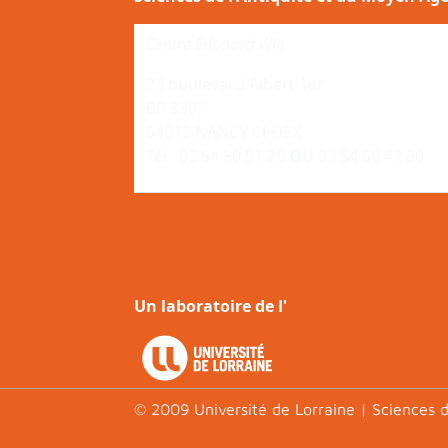
Centre Edouard Will
23 boulevard Albert 1er
BP 3397
54015 NANCY CEDEX
Tél : 03 54 50 51 25
OU
03 54 50 42 30
Un laboratoire de l'
© 2009 Université de Lorraine | Sciences d