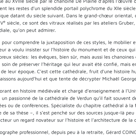
isé au XVIIIe siècle par le chanoine De Plaine d’après l’œuvre
ent les restes d’un splendide portail polychrome du XIIe siècle
ique datant du siècle suivant. Dans le grand-chœur oriental, d
e
IV
siècle, ce sont des vitraux réalisés par les ateliers Grube
iale, qu’on peut admirer.
t pour comprendre la juxtaposition de ces styles, le mobilier
teur a voulu insister sur l’histoire du monument et de ceux q
reux siècles: les évêques, bien sûr, mais aussi les chanoines e
e soin de préserver l’héritage qui leur avait été confié, mais e
 de leur époque. C’est cette cathédrale, fruit d’une histoire
aissons aujourd’hui et que tente de décrypter Michaël George 
orant en histoire médiévale et chargé d’enseignement à l’Un
i un passionné de la cathédrale de Verdun qu’il fait souvent dé
ées ou de conférences. Spécialiste du chapitre cathédral à la 
e de sa thèse –, il s’est penché sur des sources jusque-là peu
ecteur un regard novateur sur l’histoire et l’architecture de 
ographe professionnel, depuis peu à la retraite, Gérard COIN