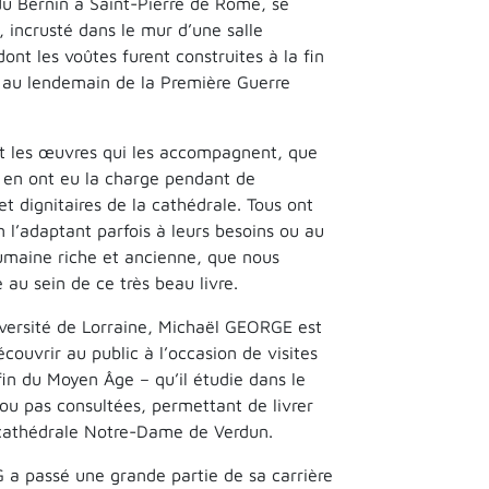
 du Bernin à Saint-Pierre de Rome, se
, incrusté dans le mur d’une salle
ont les voûtes furent construites à la fin
r, au lendemain de la Première Guerre
 et les œuvres qui les accompagnent, que
ui en ont eu la charge pendant de
t dignitaires de la cathédrale. Tous ont
n l’adaptant parfois à leurs besoins ou au
 humaine riche et ancienne, que nous
au sein de ce très beau livre.
iversité de Lorraine, Michaël GEORGE est
couvrir au public à l’occasion de visites
fin du Moyen Âge – qu’il étudie dans le
 ou pas consultées, permettant de livrer
la cathédrale Notre-Dame de Verdun.
G a passé une grande partie de sa carrière