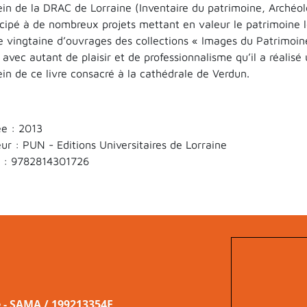
ein de la DRAC de Lorraine (Inventaire du patrimoine, Archéol
icipé à de nombreux projets mettant en valeur le patrimoine lorr
e vingtaine d’ouvrages des collections « Images du Patrimoine
t avec autant de plaisir et de professionnalisme qu’il a réalis
ein de ce livre consacré à la cathédrale de Verdun.
e : 2013
eur : PUN - Editions Universitaires de Lorraine
 :
9782814301726
e - SAMA / 199213354E