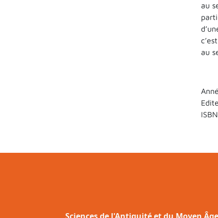
au s
part
d’un
c’es
au s
Anné
Edit
ISBN
Sciences de l'Antiquité et du Moyen Âg