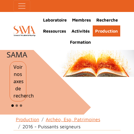
Aller au contenu principal
Panneau de gestion des cookies
Main Navigation
Laboratoire
Membres
Recherche
Ressources
Activités
Production
Formation
SAMA
Voir
nos
axes
de
recherche
Fil d'Ariane
Production
Archéo, Esp, Patrimoines
2016 - Puissants seigneurs