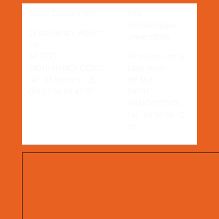
Centre Edouard Will
Pôle
Archéologique
23 boulevard Albert
Universitaire
1er
BP 3397
91 avenue de la
54015 NANCY CEDEX
Libération
Tél : 03 54 50 51 25
BP 454
OU
03 54 50 42 30
54001
NANCY CEDEX
Tél : 03 54 50 42
30