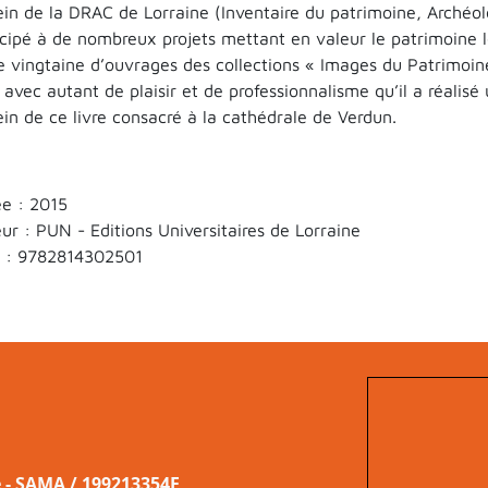
ein de la DRAC de Lorraine (Inventaire du patrimoine, Archéol
icipé à de nombreux projets mettant en valeur le patrimoine lorr
e vingtaine d’ouvrages des collections « Images du Patrimoine
t avec autant de plaisir et de professionnalisme qu’il a réalis
ein de ce livre consacré à la cathédrale de Verdun.
e : 2015
eur : PUN - Editions Universitaires de Lorraine
 :
9782814302501
e - SAMA / 199213354E