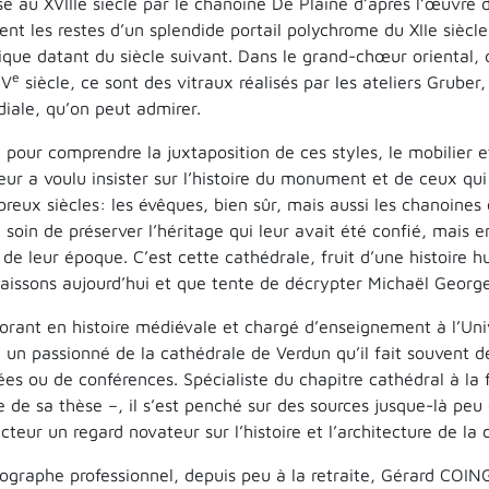
isé au XVIIIe siècle par le chanoine De Plaine d’après l’œuvre
ent les restes d’un splendide portail polychrome du XIIe siècle
ique datant du siècle suivant. Dans le grand-chœur oriental, d
e
IV
siècle, ce sont des vitraux réalisés par les ateliers Grube
iale, qu’on peut admirer.
t pour comprendre la juxtaposition de ces styles, le mobilier
teur a voulu insister sur l’histoire du monument et de ceux q
reux siècles: les évêques, bien sûr, mais aussi les chanoines e
e soin de préserver l’héritage qui leur avait été confié, mais e
 de leur époque. C’est cette cathédrale, fruit d’une histoire
aissons aujourd’hui et que tente de décrypter Michaël George 
orant en histoire médiévale et chargé d’enseignement à l’Un
i un passionné de la cathédrale de Verdun qu’il fait souvent dé
ées ou de conférences. Spécialiste du chapitre cathédral à la 
e de sa thèse –, il s’est penché sur des sources jusque-là peu
ecteur un regard novateur sur l’histoire et l’architecture de 
ographe professionnel, depuis peu à la retraite, Gérard COIN