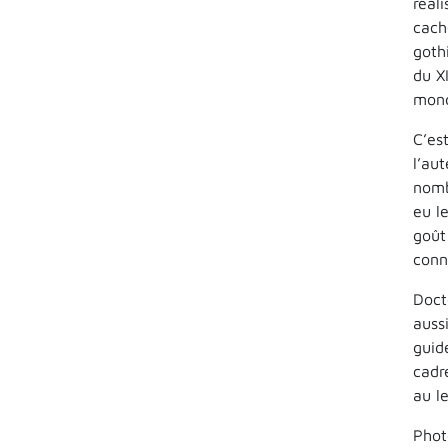
réal
cach
goth
du X
mond
C’es
l’au
nomb
eu l
goût
conn
Doct
auss
guid
cadr
au l
Phot