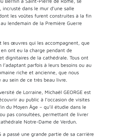
 du Bernin à Saint-Pierre de Rome, se
, incrusté dans le mur d’une salle
ont les voûtes furent construites à la fin
r, au lendemain de la Première Guerre
 et les œuvres qui les accompagnent, que
ui en ont eu la charge pendant de
t dignitaires de la cathédrale. Tous ont
n l’adaptant parfois à leurs besoins ou au
 humaine riche et ancienne, que nous
au sein de ce très beau livre.
iversité de Lorraine, Michaël GEORGE est
couvrir au public à l’occasion de visites
fin du Moyen Âge – qu’il étudie dans le
 ou pas consultées, permettant de livrer
la cathédrale Notre-Dame de Verdun.
G a passé une grande partie de sa carrière