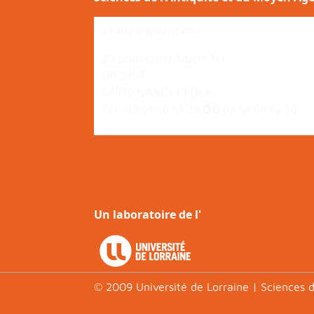
Centre Edouard Will
23 boulevard Albert 1er
BP 3397
54015 NANCY CEDEX
Tél : 03 54 50 51 25
OU
03 54 50 42 30
Un laboratoire de l'
© 2009 Université de Lorraine | Sciences d