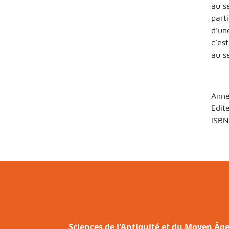
au s
part
d’un
c’es
au s
Anné
Edit
ISBN
Sciences de l'Antiquité et du Moyen Âg