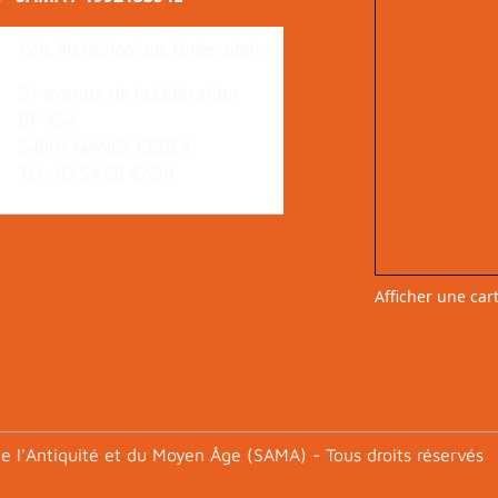
Pôle Archéologique Universitaire
91 avenue de la Libération
BP 454
54001 NANCY CEDEX
Tél : 03 54 50 42 30
Afficher une car
e l'Antiquité et du Moyen Âge (SAMA) - Tous droits réservés