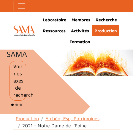
Aller au contenu principal
Panneau de gestion des cookies
Main Navigation
Laboratoire
Membres
Recherche
Ressources
Activités
Production
Formation
SAMA
Voir
nos
axes
de
recherche
Fil d'Ariane
Production
Archéo, Esp, Patrimoines
2021 - Notre Dame de l'Epine