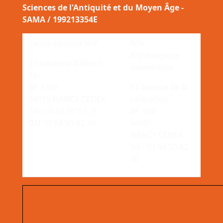
Sciences de l'Antiquité et du Moyen Âge -
SAMA / 199213354E
Centre Edouard Will
Pôle
Archéologique
23 boulevard Albert
Universitaire
1er
BP 3397
91 avenue de la
54015 NANCY CEDEX
Libération
Tél : 03 54 50 51 25
BP 454
OU
03 54 50 42 30
54001
NANCY CEDEX
Tél : 03 54 50 42
30