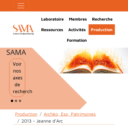
Aller au contenu principal
Panneau de gestion des cookies
Main Navigation
Laboratoire
Membres
Recherche
Ressources
Activités
Production
Formation
SAMA
Voir
nos
axes
de
recherche
Fil d'Ariane
Production
Archéo, Esp, Patrimoines
2013 - Jeanne d'Arc