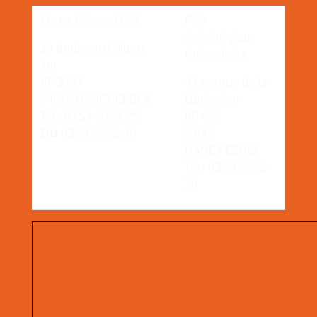
Centre Edouard Will
Pôle
Archéologique
23 boulevard Albert
Universitaire
1er
BP 3397
91 avenue de la
54015 NANCY CEDEX
Libération
Tél : 03 54 50 51 25
BP 454
OU
03 54 50 42 30
54001
NANCY CEDEX
Tél : 03 54 50 42
30