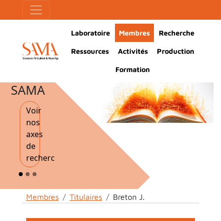
Skip to main content
Cookies management panel
Main Navigation
Laboratoire
Membres
Recherche
Ressources
Activités
Production
Formation
SAMA
Voir
nos
axes
de
recherche
Breadcrumb
Membres
Titulaires
Breton J.