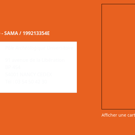
e - SAMA / 199213354E
Pôle Archéologique Universitaire
91 avenue de la Libération
BP 454
54001 NANCY CEDEX
Tél : 03 54 50 42 30
Afficher une car