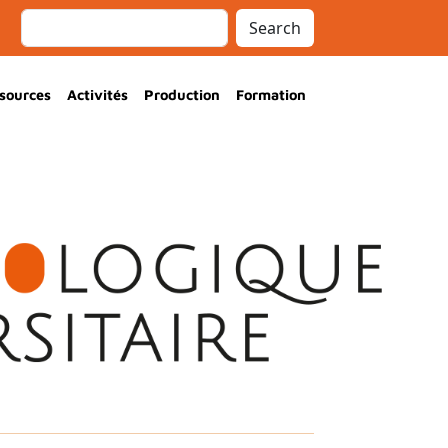
Search
sources
Activités
Production
Formation