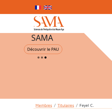
Skip to main content
Cookies management panel
SAMA
Découvrir le PAU
Breadcrumb
Membres
Titulaires
Feyel C.