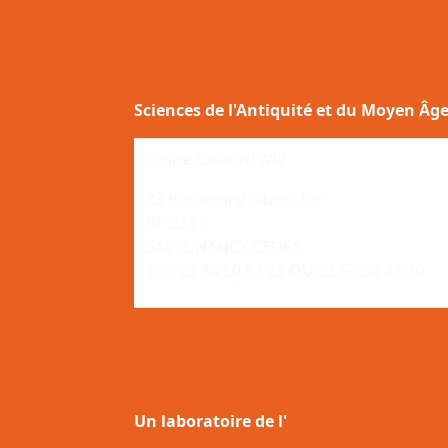
Sciences de l'Antiquité et du Moyen Âg
Centre Edouard Will
23 boulevard Albert 1er
BP 3397
54015 NANCY CEDEX
Tél : 03 54 50 51 25
OU
03 54 50 42 30
Un laboratoire de l'