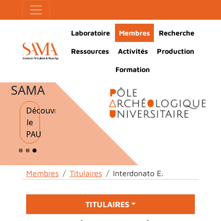
Skip to main content
Cookies management panel
Main Navigation
Laboratoire
Membres
Recherche
Ressources
Activités
Production
Formation
SAMA
Découvrir
le
PAU
Breadcrumb
Membres
Titulaires
Interdonato E.
Main menu
TITULAIRES