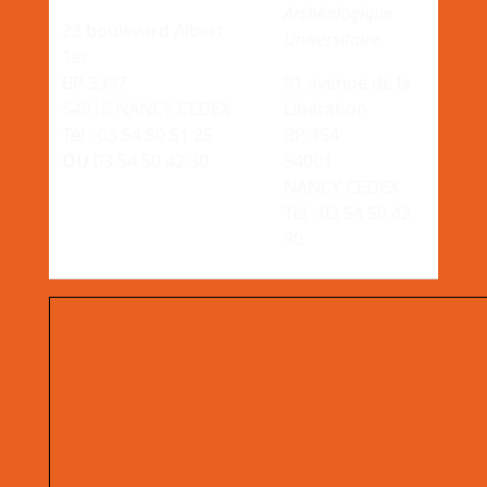
Archéologique
23 boulevard Albert
Universitaire
1er
BP 3397
91 avenue de la
54015 NANCY CEDEX
Libération
Tél : 03 54 50 51 25
BP 454
OU
03 54 50 42 30
54001
NANCY CEDEX
Tél : 03 54 50 42
30