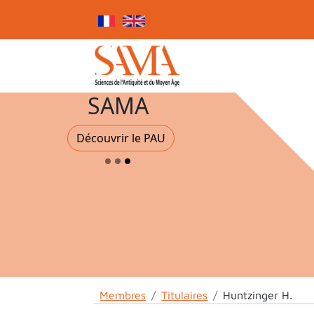
Skip to main content
Cookies management panel
SAMA
Découvrir le PAU
Breadcrumb
Membres
Titulaires
Huntzinger H.