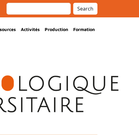
Search
sources
Activités
Production
Formation