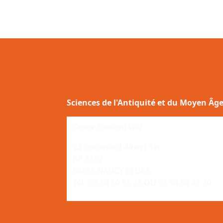
Sciences de l'Antiquité et du Moyen Âg
Centre Edouard Will
23 boulevard Albert 1er
BP 3397
54015 NANCY CEDEX
Tél : 03 54 50 51 25
OU
03 54 50 42 30