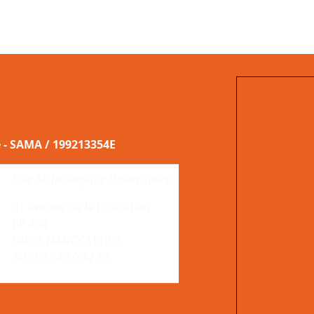
e - SAMA / 199213354E
Pôle Archéologique Universitaire
91 avenue de la Libération
BP 454
54001 NANCY CEDEX
Tél : 03 54 50 42 30