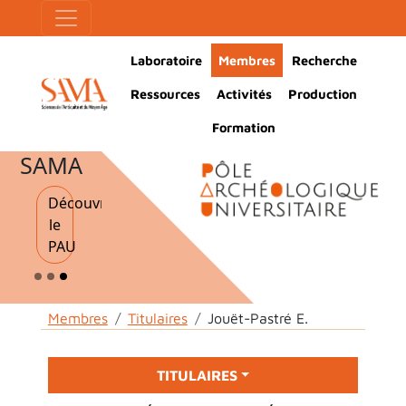
Skip to main content
Cookies management panel
Main Navigation
Laboratoire
Membres
Recherche
Ressources
Activités
Production
Formation
SAMA
Découvrir
le
PAU
Breadcrumb
Membres
Titulaires
Jouët-Pastré E.
Main menu
TITULAIRES