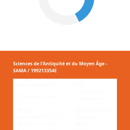
Sciences de l'Antiquité et du Moyen Âge -
SAMA / 199213354E
Centre Edouard Will
Pôle
Archéologique
23 boulevard Albert
Universitaire
1er
BP 3397
91 avenue de la
54015 NANCY CEDEX
Libération
Tél : 03 54 50 51 25
BP 454