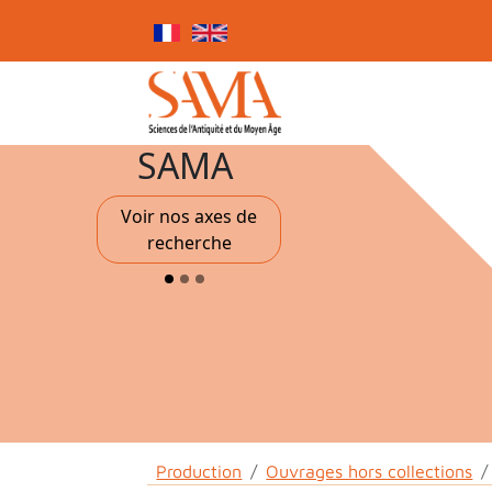
Skip to main content
Cookies management panel
SAMA
Voir nos axes de
recherche
Breadcrumb
Production
Ouvrages hors collections