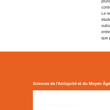
pluri
cont
Le r
étud
subst
entre
que p
Sciences de l'Antiquité et du Moyen Âg
Centre Edouard Will
23 boulevard Albert 1er