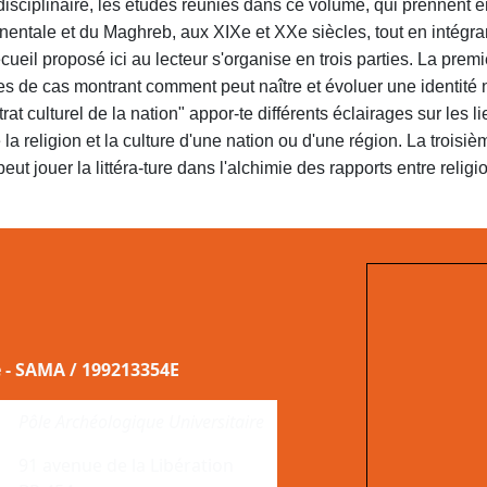
disciplinaire, les études réunies dans ce volume, qui prennent e
inentale et du Maghreb, aux XIXe et XXe siècles, tout en intégra
ecueil proposé ici au lecteur s'organise en trois parties. La pr
es de cas montrant comment peut naître et évoluer une identité 
rat culturel de la nation" appor-te différents éclairages sur les 
 la religion et la culture d'une nation ou d'une région. La troisièm
eut jouer la littéra-ture dans l'alchimie des rapports entre religio
e - SAMA / 199213354E
Pôle Archéologique Universitaire
91 avenue de la Libération