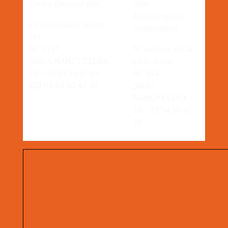
Centre Edouard Will
Pôle
Archéologique
23 boulevard Albert
Universitaire
1er
BP 3397
91 avenue de la
54015 NANCY CEDEX
Libération
Tél : 03 54 50 51 25
BP 454
OU
03 54 50 42 30
54001
NANCY CEDEX
Tél : 03 54 50 42
30