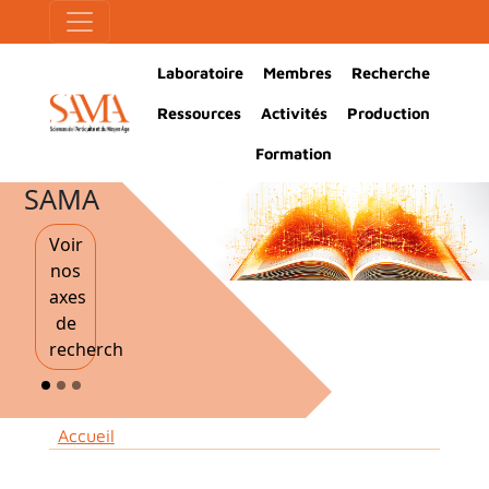
Aller au contenu principal
Panneau de gestion des cookies
Main Navigation
Laboratoire
Membres
Recherche
Ressources
Activités
Production
Formation
SAMA
Voir
nos
axes
de
recherche
Fil d'Ariane
Accueil