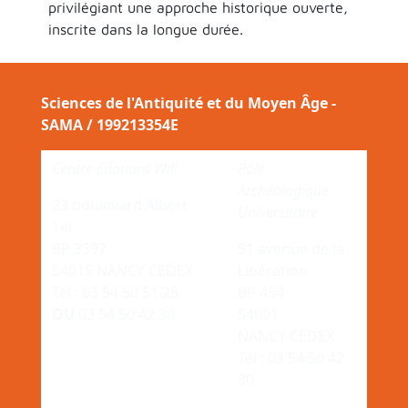
privilégiant une approche historique ouverte,
inscrite dans la longue durée.
Sciences de l'Antiquité et du Moyen Âge -
SAMA / 199213354E
Centre Edouard Will
Pôle
Archéologique
23 boulevard Albert
Universitaire
1er
BP 3397
91 avenue de la
54015 NANCY CEDEX
Libération
Tél : 03 54 50 51 25
BP 454
OU
03 54 50 42 30
54001
NANCY CEDEX
Tél : 03 54 50 42
30