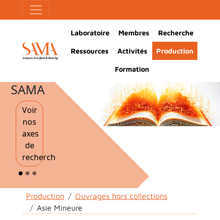
Aller au contenu principal
Panneau de gestion des cookies
Main Navigation
Laboratoire
Membres
Recherche
Ressources
Activités
Production
Formation
SAMA
Voir
nos
axes
de
recherche
Fil d'Ariane
Production
Ouvrages hors collections
Asie Mineure