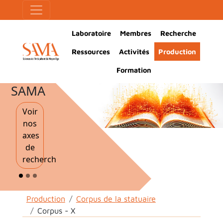
Aller au contenu principal
Panneau de gestion des cookies
Main Navigation
Laboratoire
Membres
Recherche
Ressources
Activités
Production
Formation
SAMA
Voir
nos
axes
de
recherche
Fil d'Ariane
Production
Corpus de la statuaire
Corpus - X