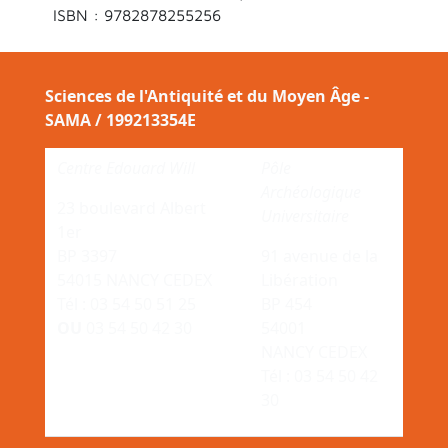
ISBN : 9782878255256
Sciences de l'Antiquité et du Moyen Âge -
SAMA / 199213354E
Centre Edouard Will
Pôle
Archéologique
23 boulevard Albert
Universitaire
1er
BP 3397
91 avenue de la
54015 NANCY CEDEX
Libération
Tél : 03 54 50 51 25
BP 454
OU
03 54 50 42 30
54001
NANCY CEDEX
Tél : 03 54 50 42
30