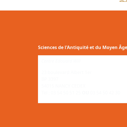
Sciences de l'Antiquité et du Moyen Âg
Centre Edouard Will
23 boulevard Albert 1er
BP 3397
54015 NANCY CEDEX
Tél : 03 54 50 51 25
OU
03 54 50 42 30