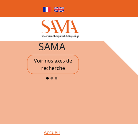
Aller au contenu principal
Panneau de gestion des cookies
SAMA
Voir nos axes de
recherche
Fil d'Ariane
Accueil