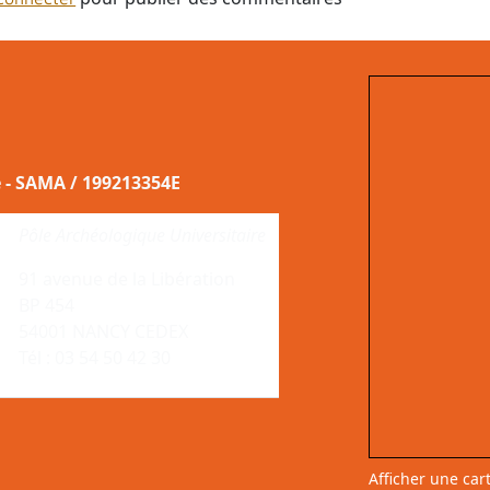
e - SAMA / 199213354E
Pôle Archéologique Universitaire
91 avenue de la Libération
BP 454
54001 NANCY CEDEX
Tél : 03 54 50 42 30
Afficher une car