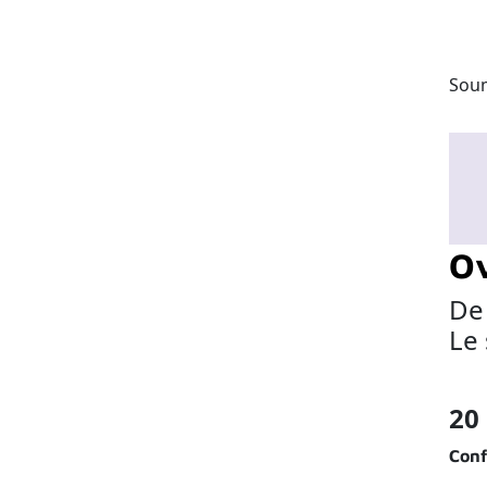
Sou
Ov
De 
Le 
20
Conf