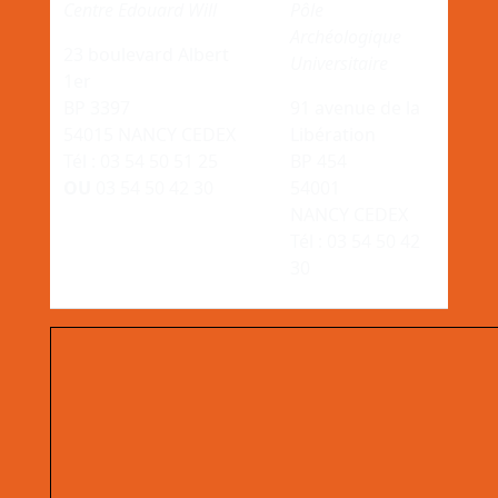
Centre Edouard Will
Pôle
Archéologique
23 boulevard Albert
Universitaire
1er
BP 3397
91 avenue de la
54015 NANCY CEDEX
Libération
Tél : 03 54 50 51 25
BP 454
OU
03 54 50 42 30
54001
NANCY CEDEX
Tél : 03 54 50 42
30