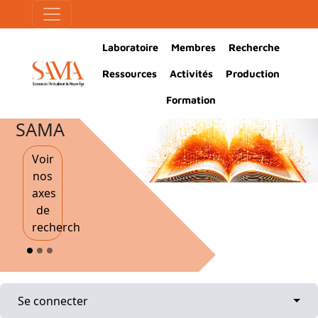
Aller au contenu principal
Panneau de gestion des cookies
Main Navigation
Laboratoire
Membres
Recherche
Ressources
Activités
Production
Formation
SAMA
Voir
nos
axes
de
recherche
Onglets principaux
Togg
Se connecter